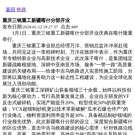
返回
铁路
重庆三铭重工新疆喀什分部开业
发布日期:
点击:
2026-01-12 19:27:57
489
1月1日，重庆三铭重工新疆喀什分部开业庆典在喀什隆重
举行。
重庆三铭重工事业部总经理万沣、营销总监许冲亲赴现
场，共同见证这一里程碑时刻。万沣在致辞中表示，作为重庆
市专精特新企业与高新技术企业，此次落子喀什，是集团锚定
新疆战略根据地、深耕中亚南亚市场、服务“一带一路”高质量
建设的关键布局——恰逢中吉乌铁路进入实质性施工阶段，分
部将以属地化服务助力这一标志性工程建设，为企业全球化发
展注入强劲动能。
重庆三铭重工深耕矿山装备领域三十余载，始终以科技创
新为核心驱动力，笃行高质量发展之路。企业自主研发的VF
反击式破碎机，实现产能提升20%、粒型优化50%的双重突
破；VCX超细制砂机更以技术革新破解“瓜米石爆仓停产”的
行业痛点，物料资源利用率提升超30%，具备精品制砂领域的
行业领先优势。此次新疆喀什分部的设立，深度契合新疆喀什
的区位优势，直击中吉乌铁路建设的核心需求：针对铁路沿线
高原、高寒、高地震烈度、高地应力的“四高”特点及防风沙、