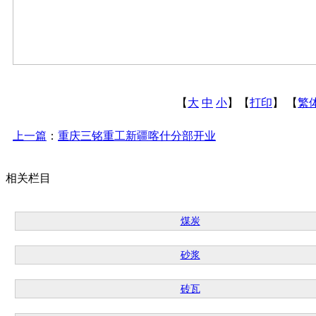
【
大
中
小
】【
打印
】
【
繁
上一篇
：
重庆三铭重工新疆喀什分部开业
相关栏目
煤炭
砂浆
砖瓦