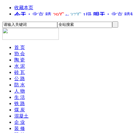
收藏本页
首 页
协 会
陶 瓷
水 泥
砖 瓦
公 路
防 水
人 物
生 活
铁 路
煤 炭
混凝土
企 业
装 修