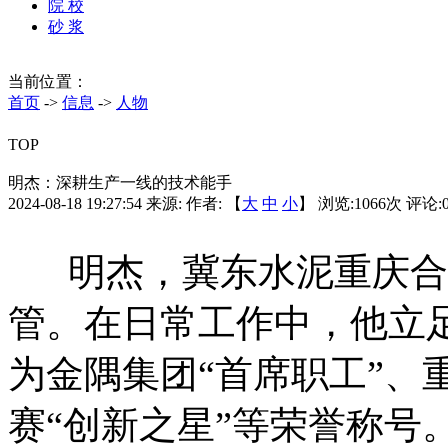
院 校
砂 浆
当前位置：
首页
->
信息
->
人物
TOP
明杰：深耕生产一线的技术能手
2024-08-18 19:27:54
来源:
作者: 【
大
中
小
】 浏览:
1066
次 评论:
明杰，冀东水泥重庆合
管。在日常工作中，他立
为金隅集团“首席职工”、
赛“创新之星”等荣誉称号