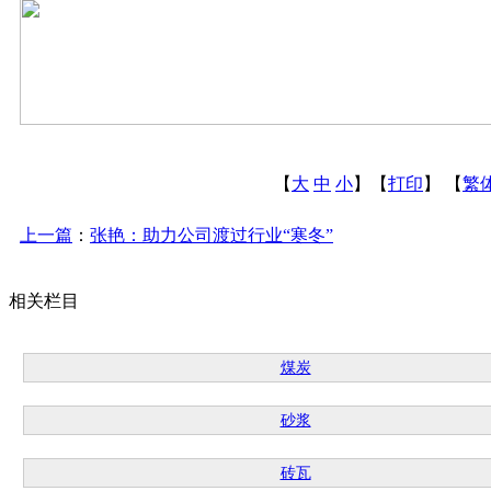
【
大
中
小
】【
打印
】
【
繁
上一篇
：
张艳：助力公司渡过行业“寒冬”
相关栏目
煤炭
砂浆
砖瓦