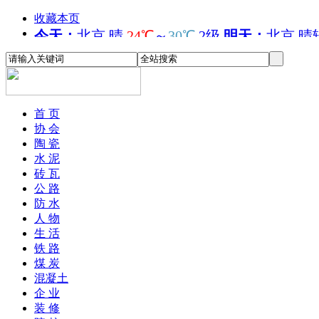
收藏本页
首 页
协 会
陶 瓷
水 泥
砖 瓦
公 路
防 水
人 物
生 活
铁 路
煤 炭
混凝土
企 业
装 修